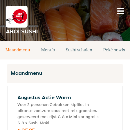
AROI SUSHI
Maandmenu
Menu's
Sushi schalen
Poké bowls
Maandmenu
Augustus Actie Warm
Voor 2 personen:Gebakken kipfilet in
pikante zoetzure saus met mix groenten,
geserveerd met rijst & 8 x Mini springrolls
& 8 x Sushi Maki