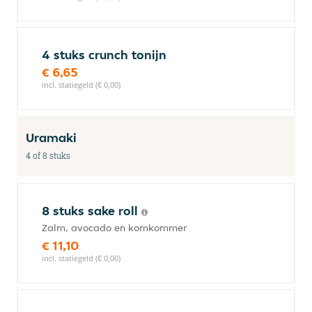
4 stuks crunch tonijn
€ 6,65
incl. statiegeld (€ 0,00)
Uramaki
4 of 8 stuks
8 stuks sake roll
Zalm, avocado en komkommer
€ 11,10
incl. statiegeld (€ 0,00)