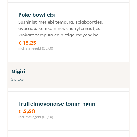
Poké bowl ebi
Sushirijst met ebi tempura, sojaboontjes,
avocado, komkommer, cherrytomaatjes,
krokant tempura en pittige mayonaise
€ 15,25
incl. statiegeld (€ 0,00)
Nigiri
2 stuks
Truffelmayonaise tonijn nigiri
€ 4,40
incl. statiegeld (€ 0,00)