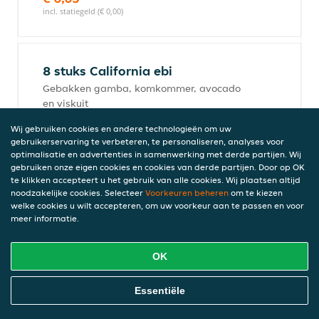
incl. statiegeld (€ 0,00)
8 stuks California ebi
Gebakken gamba, komkommer, avocado
en viskuit
€ 11,10
Wij gebruiken cookies en andere technologieën om uw
incl. statiegeld (€ 0,00)
gebruikerservaring te verbeteren, te personaliseren, analyses voor
optimalisatie en advertenties in samenwerking met derde partijen. Wij
gebruiken onze eigen cookies en cookies van derde partijen. Door op OK
te klikken accepteert u het gebruik van alle cookies. Wij plaatsen altijd
4 stuks California tonijn
noodzakelijke cookies. Selecteer
Voorkeuren beheren
om te kiezen
welke cookies u wilt accepteren, om uw voorkeur aan te passen en voor
€ 6,65
meer informatie.
incl. statiegeld (€ 0,00)
OK
8 stuks California tonijn
Online Eten Bestellen
Essentiële
Tonijn, komkommer, avocado en viskuit