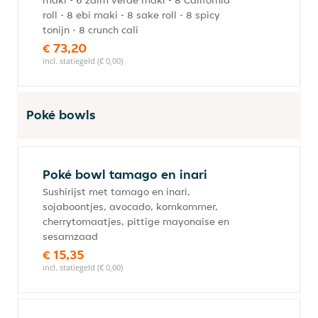
maki - 6 zalm verde maki - 8 California
roll - 8 ebi maki - 8 sake roll - 8 spicy
tonijn - 8 crunch cali
€ 73,20
incl. statiegeld (€ 0,00)
Poké bowls
Poké bowl tamago en inari
Sushirijst met tamago en inari,
sojaboontjes, avocado, komkommer,
cherrytomaatjes, pittige mayonaise en
sesamzaad
€ 15,35
incl. statiegeld (€ 0,00)